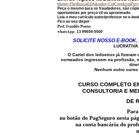
plugin=FbnBuscaEDA&radio=CpfCnpj&codPe
Peça o mesmo para os fraudadores, são cópia
oportunistas por preço vil ou aproximado.
Leia o meu currículo autor/professor no e-book
Fico ao seu dispor
Prof. Ivanildo Pontes
whatsApp:
13 99659-5500
SOLICITE NOSSO E-BOOK, 
LUCRATIVA
O Cartel dos leiloeiros já fizer
nomeados ingressem na profissão, ma
dire
Nenhum outro curso o
CURSO COMPLETO E
CONSULTORIA E MEN
DE R
Para 
no botão do PagSeguro nesta pág
na conta bancária do profe
n