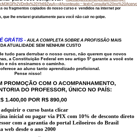
r=cM3KGFh2VDn9v%20Yh69ZvuA==#Aconteudo:~:text=Consulta%20no%20Acerv
s ou fragmentos copiados do nosso curso e vendidos na internet por
, que lhe enviarei gratuitamente para você não cair no golpe.
É GRÁTIS -
AULA COMPLETA SOBRE A PROFISSÃO
MAIS
 DA ATUALIDADE SEM NENHUM CUSTO
am de tudo para derrubar o nosso curso, não querem que novos
s, a Constituição Federal em seu artigo 5º garante a você este
ito e nós ensinamos o caminho.
ferece ao aluno tanto aprendizado proficional.
Pense nisso!
M PROMOÇÃO COM O ACOMPANHAMENTO,
TORIA DO PROFESSOR, ÚNICO NO PAÍS:
$ 1.400,00 POR R$ 890,00
adquirir o curso basta clicar
ina inicial ou pagar via PIX com 10% de desconto direto
ssor com a garantia do portal Leiloeiros do Brasil
a web desde o ano 2000