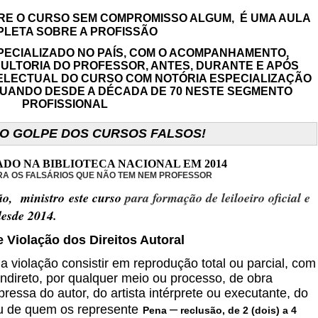
BRE O CURSO SEM COMPROMISSO ALGUM, É UMA AULA
LETA SOBRE A PROFISSÃO
PECIALIZADO NO PAÍS, COM O ACOMPANHAMENTO,
SULTORIA DO PROFESSOR, ANTES, DURANTE E APÓS
TELECTUAL DO CURSO COM NOTÓRIA ESPECIALIZAÇÃO
TUANDO DESDE A DÉCADA DE 70 NESTE SEGMENTO
PROFISSIONAL
NO GOLPE DOS CURSOS FALSOS!
DO NA BIBLIOTECA NACIONAL EM 2014
RA OS FALSÁRIOS QUE NÃO TEM NEM PROFESSOR
ão, ministro este curso
para formação de leiloeiro oficial e
desde 2014.
 Violação dos Direitos Autoral
a violação consistir em reprodução total ou parcial, com
u indireto, por qualquer meio ou processo, de obra
pressa do autor, do artista intérprete ou executante, do
–
ou de quem os represente
Pena
reclusão, de 2 (dois) a 4