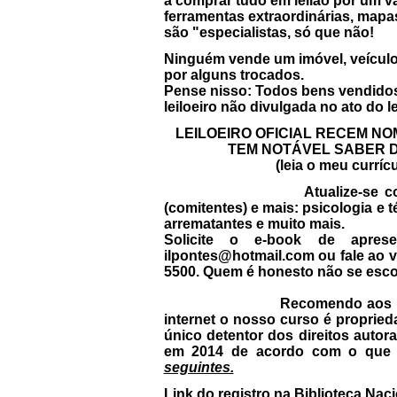
a comprar tudo em leilão por um va
ferramentas extraordinárias, mapa
são "especialistas, só que não!
Ninguém vende um imóvel, veículo
por alguns trocados.
Pense nisso: Todos bens vendidos 
leiloeiro não divulgada no ato do l
LEILOEIRO OFICIAL RECEM N
TEM NOTÁVEL SABER 
(leia o meu curríc
Atualize-se c
(comitentes) e mais: psicologia e t
arrematantes e muito mais.
Solicite o e-book de apres
ilpontes@hotmail.com ou fale ao
5500. Quem é honesto não se esco
Recomendo aos i
internet
o nosso curso é propriedad
único detentor dos direitos autora
em 2014
de acordo com o que 
seguintes.
Link do registro na Biblioteca Na