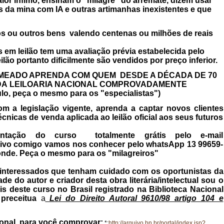
lor ínfimo, ensinam o "milagre" do arremate, dizem usar
s da mina com IA e outras artimanhas inexistentes e que
s ou outros bens valendo centenas ou milhões de reais
em leilão tem uma avaliação prévia estabelecida pelo
eilão portanto dificilmente são vendidos por preço inferior.
OMEADO APRENDA COM QUEM DESDE A DÉCADA DE 70
DA LEILOARIA NACIONAL COMPROVADAMENTE
ulo, peça o mesmo para os "especialistas")
om a legislação vigente, aprenda a captar novos clientes
écnicas de venda aplicada ao leilão oficial aos seus futuros
entação do curso totalmente grátis pelo e-mail
 vivo comigo vamos nos conhecer pelo whatsApp 13 99659-
nde. Peça o mesmo para os "milagreiros"
nteressados que tenham cuidado com os oportunistas da
e do autor e criador desta obra literária/intelectual sou o
is deste curso no Brasil registrado na Biblioteca Nacional
preceitua
a
Lei do Direito Autoral 9610/98 artigo 104 e
cional para você comprovar:
*:
http://arquivo.bn.br/portal/index.jsp?