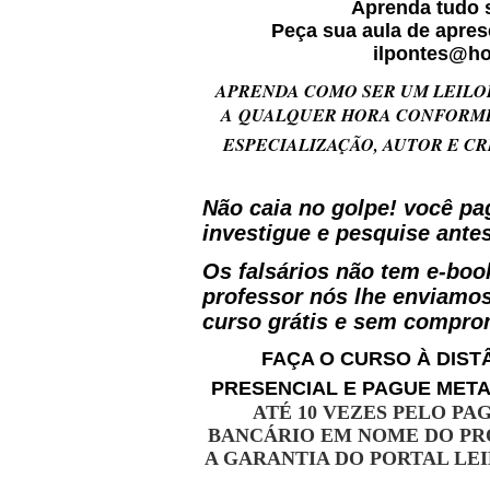
Aprenda tudo s
Peça sua aula de apres
ilpontes@ho
APRENDA COMO SER UM LEILOE
A QUALQUER HORA CONFORME 
ESPECIALIZAÇÃO, AUTOR E CR
Não caia no golpe! você pa
investigue e pesquise ante
Os falsários não tem e-boo
professor nós lhe enviamos
curso grátis e sem compro
FAÇA O CURSO À DIS
PRESENCIAL E PAGUE META
ATÉ 10 VEZES PELO PA
BANCÁRIO EM NOME DO PR
A GARANTIA DO PORTAL LE