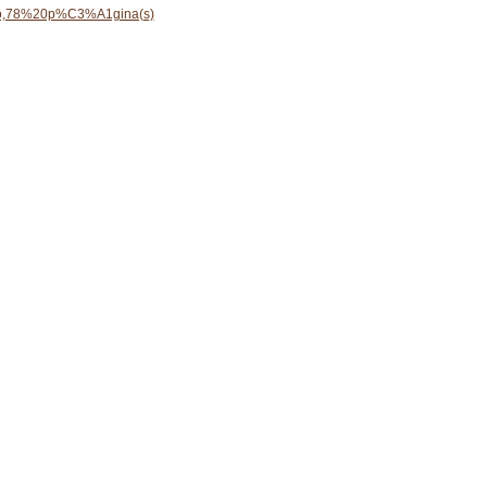
o,78%20p%C3%A1gina(s)