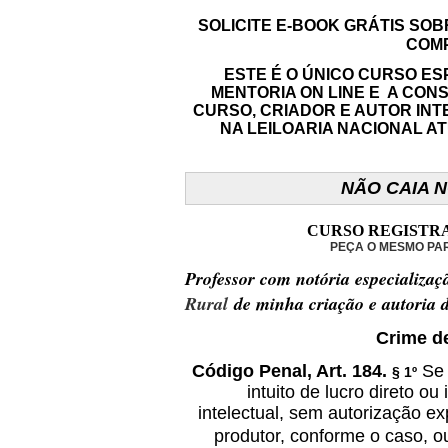
SOLICITE E-BOOK GRÁTIS SO
COMP
ESTE É O ÚNICO CURSO ES
MENTORIA ON LINE E A CON
CURSO, CRIADOR E AUTOR IN
NA LEILOARIA NACIONAL A
NÃO CAIA 
CURSO REGISTRA
PEÇA O MESMO PA
Professor com notória especializaç
Rural
de minha criação e autoria 
Crime de
Código Penal, Art. 184.
Se 
§ 1º
intuito de lucro direto o
intelectual, sem autorização ex
produtor, conforme o caso, 