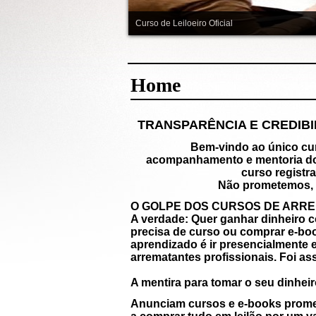
Curso de Leiloeiro Oficial
Home
TRANSPARÊNCIA E 
Bem-vindo ao único curso pre
acompanhamento e mentoria do pr
curso registr
Não prometemos, 
O GOLPE DOS CURSOS DE ARR
A verdade: Quer ganhar dinheiro c
precisa de curso ou comprar e-boo
aprendizado é ir presencialmente e 
arrematantes profissionais. Foi a
A mentira para tomar o seu dinheir
Anunciam cursos e e-books promete