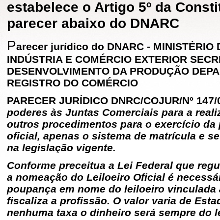
estabelece o Artigo 5º da Consti
parecer abaixo do DNARC
P
arecer jurídico do DNARC - MINISTÉR
INDÚSTRIA E COMÉRCIO EXTERIOR SECR
DESENVOLVIMENTO DA PRODUÇÃO DEPA
REGISTRO DO COMÉRCIO
PARECER JURÍDICO DNRC/COJUR/Nº 147/
poderes às Juntas Comerciais para a real
outros procedimentos para o exercício da p
oficial, apenas o sistema de matrícula e s
na legislação vigente.
Conforme preceitua a Lei Federal que reg
a nomeação do Leiloeiro Oficial é necessá
poupança em nome do leiloeiro vinculada 
fiscaliza a profissão. O valor varia de Est
nenhuma taxa o dinheiro será sempre do lei